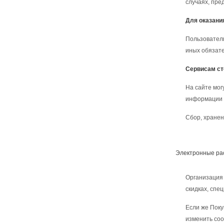
случаях, пре
Для оказани
Пользователь
иных обязате
Сервисам ст
На сайте мог
информации п
Сбор, хранен
Электронные ра
Организация
скидках, спе
Если же Поку
изменить соо