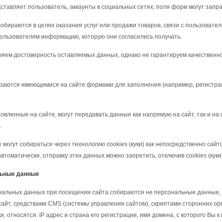
ставляет пользователь, аккаунты в социальных сетях; поля форм могут зап
обираются в целях оказания услуг или продажи товаров, связи с пользовател
ользователям информацию, которую они согласились получать.
яем достоверность оставляемых данных, однако не гарантируем качественно
аются имеющимися на сайте формами для заполнения (например, регистраци
овленные на сайте, могут передавать данные как напрямую на сайт, так и на
.
 могут собираться через технологию cookies (куки) как непосредственно сайт
втоматически, отправку этих данных можно запретить, отключив cookies (куки)
льные данные
альных данных при посещении сайта собираются не персональные данные, и
айт, средствами CMS (системы управления сайтом), скриптами сторонних ор
и, относятся: IP адрес и страна его регистрации, имя домена, с которого Вы