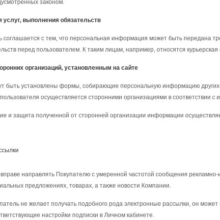
дусмотренных законом.
я услуг, выполнения обязательств
 соглашается с тем, что персональная информация может быть передана тре
льств перед пользователем. К таким лицам, например, относятся курьерская
оронних организаций, установленным на сайте
ут быть установлены формы, собирающие персональную информацию других о
ользователя осуществляется сторонними организациями в соответствии с 
ие и защита полученной от сторонней организации информации осуществляе
ссылки
 вправе направлять Покупателю с умеренной частотой сообщения рекламно
циальных предложениях, товарах, а также новости Компании.
патель не желает получать подобного рода электронные рассылки, он может 
тветствующие настройки подписки в Личном кабинете.