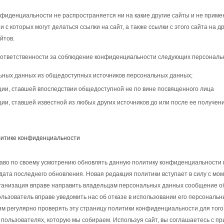
фиденциальности не распространяется ни на какие другие сайты и не примен
и с которых могут делаться ссылки на сайт, а также ссылки с этого сайта на 
йтов.
 ответственности за соблюдение конфиденциальности следующих персональ
ьных данных из общедоступных источников персональных данных;
ии, ставшей впоследствии общедоступной не по вине посвященного лица
и, ставшей известной из любых других источников до или после ее получен
литике конфиденциальности
во по своему усмотрению обновлять данную политику конфиденциальности в
дата последнего обновления. Новая редакция политики вступает в силу с м
ганизация вправе направить владельцам персональных данных сообщение об
льзователь вправе уведомить нас об отказе в использовании его персональн
м регулярно проверять эту страницу политики конфиденциальности для того
ользователях, которую мы собираем. Используя сайт, вы соглашаетесь с пр