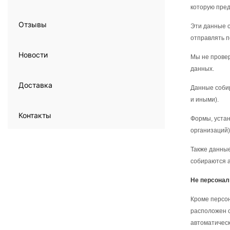
которую пред
Отзывы
Эти данные с
отправлять п
Новости
Мы не провер
данных.
Доставка
Данные собир
и иными).
Контакты
Формы, устан
организаций)
Также данные
собираются а
Не персона
Кроме персон
расположен с
автоматическ