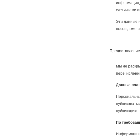
информация, 
счетчиками а
Эти данные н
посещаемост
Предоставление
Мы не раскры
перечисленн
Данные поль
Персональные
публиковатьс
публикацию.
По требован
Информация 