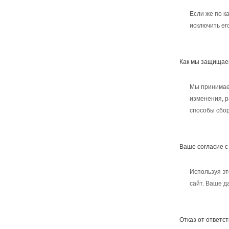
Если же по к
исключить ег
Как мы защища
Мы принимаем
изменения, р
способы сбор
Ваше согласие с
Используя эт
сайт. Ваше д
Отказ от ответс