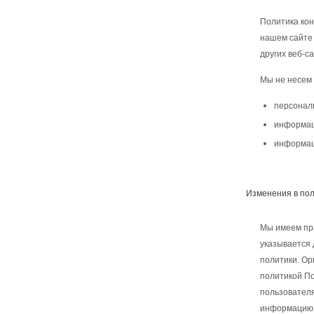
Политика кон
нашем сайте 
других веб-са
Мы не несем
персонал
информац
информаци
Изменения в по
Мы имеем пра
указывается 
политики. Ор
политикой По
пользователя
информацию п