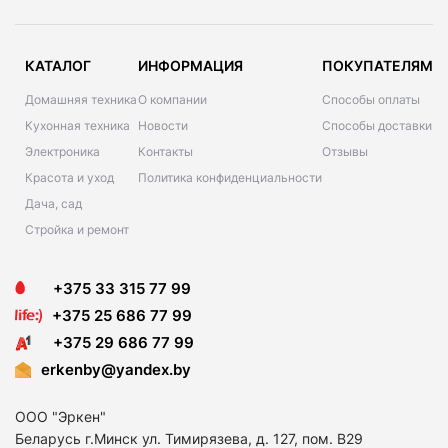
КАТАЛОГ
ИНФОРМАЦИЯ
ПОКУПАТЕЛЯМ
Домашняя техника
О компании
Способы оплаты
Кухонная техника
Новости
Способы доставки
Электроника
Контакты
Отзывы
Красота и уход
Политика конфиденциальности
Дача, сад
Стройка и ремонт
+375 33 315 77 99
+375 25 686 77 99
+375 29 686 77 99
erkenby@yandex.by
ООО "Эркен"
Беларусь г.Минск ул. Тимирязева, д. 127, пом. В29