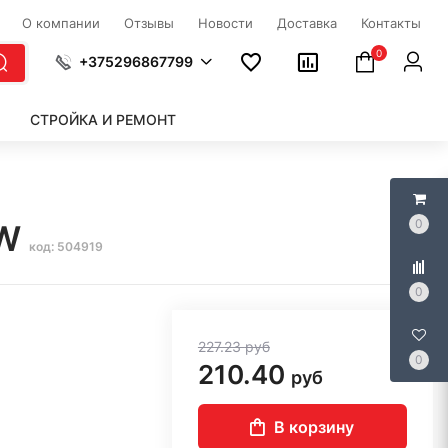
О компании
Отзывы
Новости
Доставка
Контакты
0
+375296867799
СТРОЙКА И РЕМОНТ
0
FW
код: 504919
0
227.23
руб
0
210.40
руб
В корзину