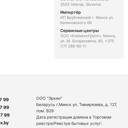
3503 Velenje, Slovenia
Импортёр
ИП Врублевский г. Минск ул.
Калиновского 66
Сервисные центры
ООО «КлеменсГрупп», Минск,
ул. М. Богдановича, 60, +375
(17) 288-60-11
ООО "Эркен"
7 99
Беларусь г.Минск ул. Тимирязева, д. 127,
7 99
пом. В29
7 99
Дата регистрации домена в Торговом
x.by
реестре/Реестре бытовых услуг: