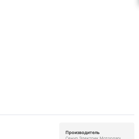
Производитель
Сенур Электрик Моторларı.