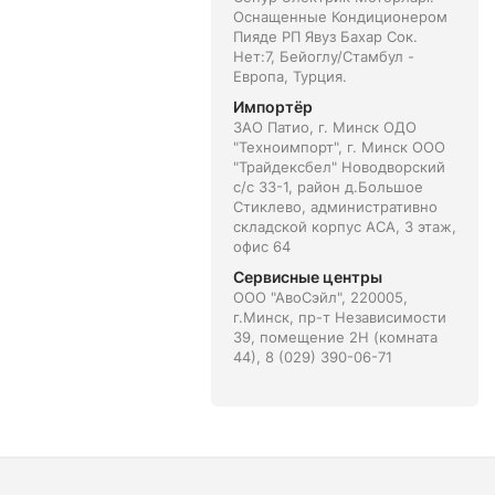
Оснащенные Кондиционером
Пияде РП Явуз Бахар Сок.
Нет:7, Бейоглу/Стамбул -
Европа, Турция.
Импортёр
ЗАО Патио, г. Минск ОДО
"Техноимпорт", г. Минск ООО
"Трайдексбел" Новодворский
с/с 33-1, район д.Большое
Стиклево, административно
складской корпус АСА, 3 этаж,
офис 64
Сервисные центры
ООО "АвоСэйл", 220005,
г.Минск, пр-т Независимости
39, помещение 2Н (комната
44), 8 (029) 390-06-71