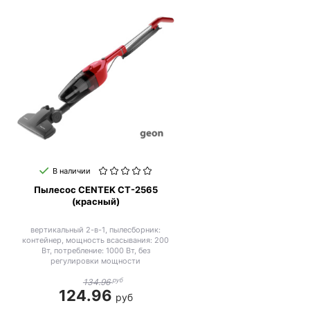
В наличии
Пылесос CENTEK CT-2565
(красный)
вертикальный 2-в-1, пылесборник:
контейнер, мощность всасывания: 200
Вт, потребление: 1000 Вт, без
регулировки мощности
руб
134.96
124.96
руб