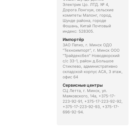
Электрик Цо. ЛТД. № 4,
Дорога Лонгхуи, сельские
комитеты Малонг, город,
Шунде района, городе
Фошань, Китай Почтовый
индекс: 528305.
Импортёр
ЗАО Патио, г. Минск ОДО
"Техноимпорт", г. Минск ООО
"Трайдексбел" Новодворский
с/с 33-1, район д.Большое
Стиклево, административно
складской корпус АСА, 3 этаж,
офис 64
Сервисные центры
СЦ Летта, г. Минск, ул.
Маяковского, 14а, +375-17-
223-92-91, +375-17-223-92-92,
+375-17-223-92-93, +375-17-
696-92-94.