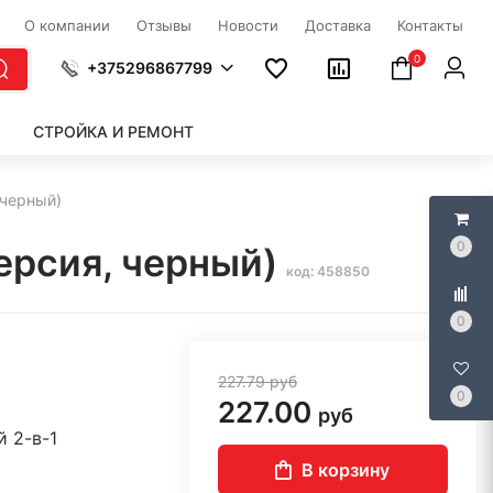
О компании
Отзывы
Новости
Доставка
Контакты
0
+375296867799
СТРОЙКА И РЕМОНТ
 черный)
0
ерсия, черный)
код: 458850
0
227.79
руб
0
227.00
руб
 2-в-1
В корзину