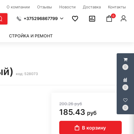
О компании
Отзывы
Новости
Доставка
Контакты
0
+375296867799
СТРОЙКА И РЕМОНТ
0
ый)
код: 528073
0
200.26
руб
0
185.43
руб
В корзину