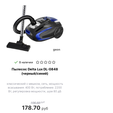
В наличии
Пылесос Delta Lux DL-0848
(черный/синий)
классический с мешком, сеть, мощность
всасывания: 400 Вт, потребление: 2200
Вт, регулировка мощности, шум 80 дБ
руб
196.88
178.70
руб