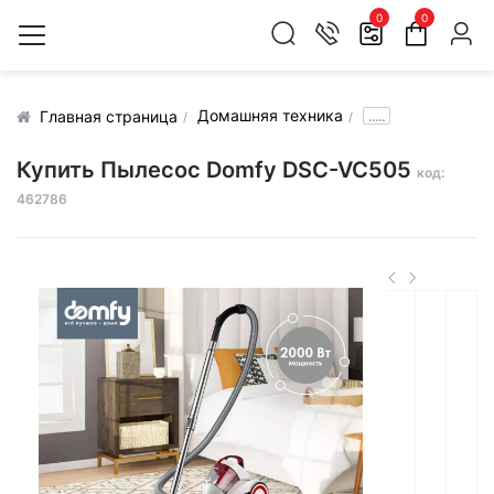
0
0
Домашняя техника
.....
Главная страница
Купить Пылесос Domfy DSC-VC505
код:
462786