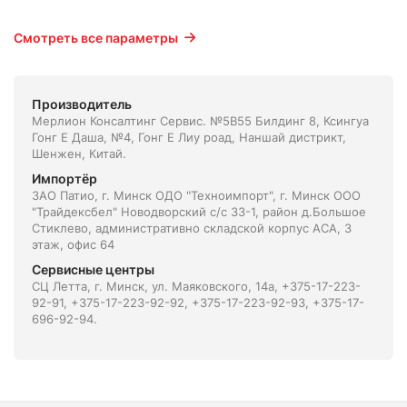
Смотреть все параметры
Производитель
Мерлион Консалтинг Сервис. №5В55 Билдинг 8, Ксингуа
Гонг Е Даша, №4, Гонг Е Лиу роад, Наншай дистрикт,
Шенжен, Китай.
Импортёр
ЗАО Патио, г. Минск ОДО "Техноимпорт", г. Минск ООО
"Трайдексбел" Новодворский с/с 33-1, район д.Большое
Стиклево, административно складской корпус АСА, 3
этаж, офис 64
Сервисные центры
СЦ Летта, г. Минск, ул. Маяковского, 14а, +375-17-223-
92-91, +375-17-223-92-92, +375-17-223-92-93, +375-17-
696-92-94.