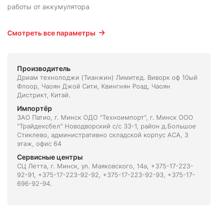
работы от аккумулятора
Смотреть все параметры
Производитель
Дриам технолоджи (Тианжин) Лимитед. Виворк оф 10ый
Флоор, Чаоян Джой Сити, Квингнян Роад, Чаоян
Дистрикт, Китай.
Импортёр
ЗАО Патио, г. Минск ОДО "Техноимпорт", г. Минск ООО
"Трайдексбел" Новодворский с/с 33-1, район д.Большое
Стиклево, административно складской корпус АСА, 3
этаж, офис 64
Сервисные центры
СЦ Летта, г. Минск, ул. Маяковского, 14а, +375-17-223-
92-91, +375-17-223-92-92, +375-17-223-92-93, +375-17-
696-92-94.