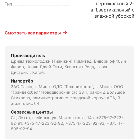
вертикальный 2-
Тип
в-1,вертикальный с
влажной уборкой
Смотреть все параметры
Производитель
Дриам технолоджи (Тианжин) Лимитед. Виворк оф 10ый
Флоор, Чаоян Джой Сити, Квингнян Роад, Чаоян
Дистрикт, Китай.
Импортёр
ЗАО Патио, г. Минск ОДО "Техноимпорт", г. Минск ООО
"Трайдексбел" Новодворский с/с 33-1, район д.Большое
Стиклево, административно складской корпус АСА, 3
этаж, офис 64
Сервисные центры
СЦ Летта, г. Минск, ул. Маяковского, 14а, +375-17-223-
92-91, +375-17-223-92-92, +375-17-223-92-93, +375-17-
696-92-94.