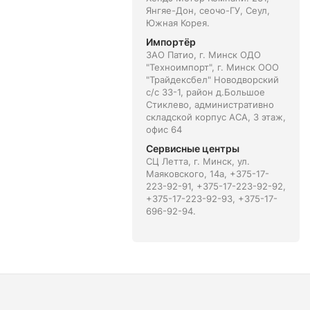
Янгяе-Дон, сеочо-ГУ, Сеул,
Южная Корея.
Импортёр
ЗАО Патио, г. Минск ОДО
"Техноимпорт", г. Минск ООО
"Трайдексбел" Новодворский
с/с 33-1, район д.Большое
Стиклево, административно
складской корпус АСА, 3 этаж,
офис 64
Сервисные центры
СЦ Летта, г. Минск, ул.
Маяковского, 14а, +375-17-
223-92-91, +375-17-223-92-92,
+375-17-223-92-93, +375-17-
696-92-94.