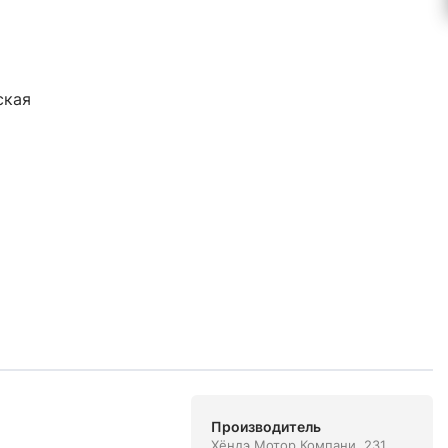
ская
Производитель
Хёндэ Мотор Компани. 231,