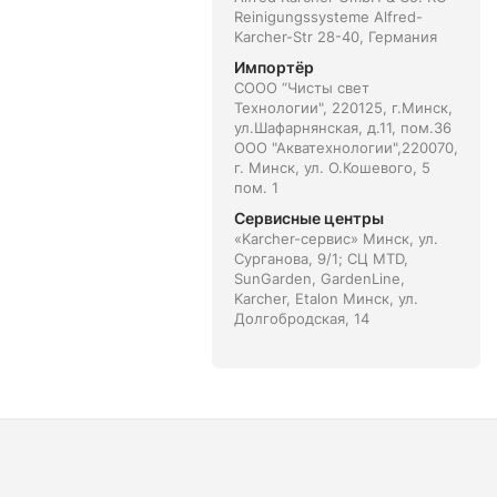
Reinigungssysteme Alfred-
Karcher-Str 28-40, Германия
Импортёр
СООО “Чисты свет
Технологии", 220125, г.Минск,
ул.Шафарнянская, д.11, пом.36
ООО "Акватехнологии",220070,
г. Минск, ул. О.Кошевого, 5
пом. 1
Сервисные центры
«Karcher-сервис» Минск, ул.
Сурганова, 9/1; СЦ MTD,
SunGarden, GardenLine,
Karcher, Etalon Минск, ул.
Долгобродская, 14