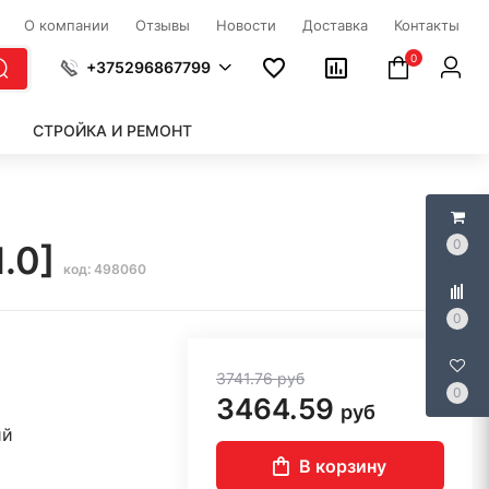
О компании
Отзывы
Новости
Доставка
Контакты
0
+375296867799
СТРОЙКА И РЕМОНТ
0
1.0]
код: 498060
0
3741.76
руб
0
3464.59
руб
ий
В корзину