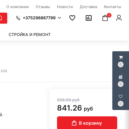
О компании
Отзывы
Новости
Доставка
Контакты
0
+375296867799
СТРОЙКА И РЕМОНТ
0
8309
0
908.56
руб
0
841.26
руб
й
В корзину