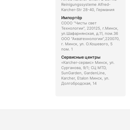
Reinigungssysteme Alfred-
Karcher-Str 28-40, Германия
Импортёр
СООО “Чисты свет
Технологии", 220125, г.Минск,
ул.Шафарнянская, д.11, пом.36
ООО "Акватехнологии",220070,
г. Минск, ул. О.Кошевого, 5
пом. 1
Сервисные центры
«Karcher-сервис» Минск, ул.
Сурганова, 9/1; СЦ MTD,
SunGarden, GardenLine,
Karcher, Etalon Минск, ул.
Долгобродская, 14