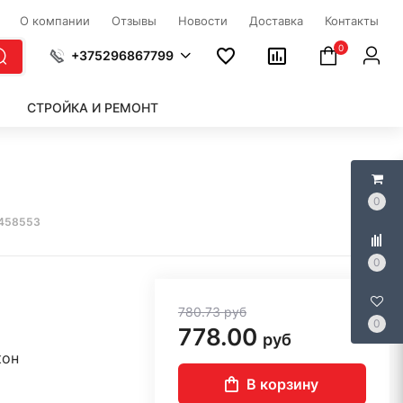
О компании
Отзывы
Новости
Доставка
Контакты
0
+375296867799
СТРОЙКА И РЕМОНТ
0
 458553
0
780.73
руб
0
778.00
руб
кон
В корзину