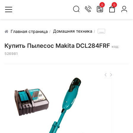
0
0
Домашняя техника
.....
Главная страница
Купить Пылесос Makita DCL284FRF
код:
526981