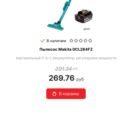
В наличии
Пылесос Makita DCL284FZ
вертикальный 2-в-1, аккумулятор, регулировка мощности
291.34
руб
269.76
руб
В корзину