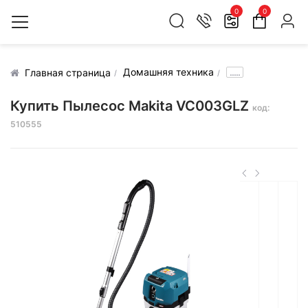
0
0
Домашняя техника
.....
Главная страница
Купить Пылесос Makita VC003GLZ
код:
510555