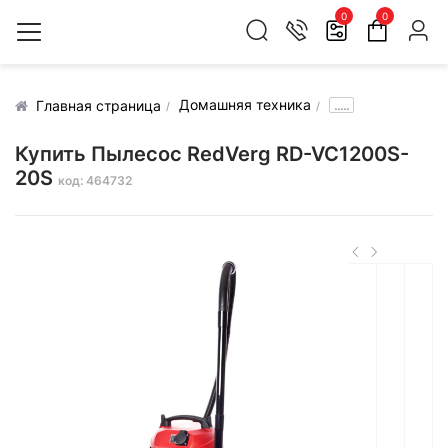
0
0
Домашняя техника
.....
Главная страница
Купить Пылесос RedVerg RD-VC1200S-
20S
код: 464732