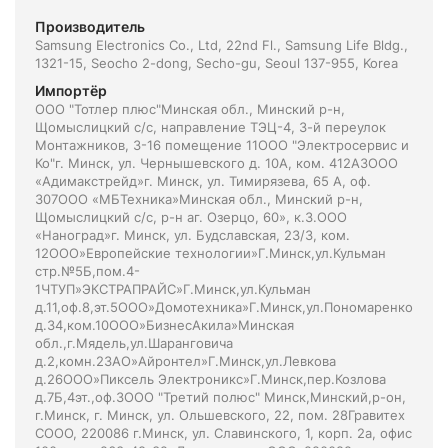
Производитель
Samsung Electronics Co., Ltd, 22nd Fl., Samsung Life Bldg.,
1321-15, Seocho 2-dong, Secho-gu, Seoul 137-955, Korea
Импортёр
ООО "Тотлер плюс"Минская обл., Минский р-н,
Щомыслицкий с/с, направление ТЭЦ-4, 3-й переулок
Монтажников, 3-16 помещение 11ООО "Электросервис и
Ко"г. Минск, ул. Чернышевского д. 10А, ком. 412А3ООО
«Адимакстрейд»г. Минск, ул. Тимирязева, 65 А, оф.
307ООО «МБТехника»Минская обл., Минский р-н,
Щомыслицкий с/с, р-н аг. Озерцо, 60», к.3.ООО
«Наноград»г. Минск, ул. Будславская, 23/3, ком.
12ООО»Европейские технологии»Г.Минск,ул.Кульман
стр.№5Б,пом.4-
1ЧТУП»ЭКСТРАПРАЙС»Г.Минск,ул.Кульман
д.11,оф.8,эт.5ООО»Домотехника»Г.Минск,ул.Пономаренко
д.34,ком.10ООО»БизнесАкила»Минская
обл.,г.Мядель,ул.Шаранговича
д.2,комн.2ЗАО»Айронтел»Г.Минск,ул.Левкова
д.26ООО»Пиксель Электроникс»Г.Минск,пер.Козлова
д.7Б,4эт.,оф.3ООО "Третий полюс" Минск,Минский,р-он,
г.Минск, г. Минск, ул. Ольшевского, 22, пом. 28Гравитех
СООО, 220086 г.Минск, ул. Славинского, 1, корп. 2а, офис