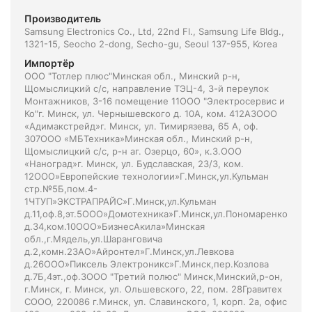
Производитель
Samsung Electronics Co., Ltd, 22nd Fl., Samsung Life Bldg.,
1321-15, Seocho 2-dong, Secho-gu, Seoul 137-955, Korea
Импортёр
ООО "Тотлер плюс"Минская обл., Минский р-н,
Щомыслицкий с/с, направление ТЭЦ-4, 3-й переулок
Монтажников, 3-16 помещение 11ООО "Электросервис и
Ко"г. Минск, ул. Чернышевского д. 10А, ком. 412А3ООО
«Адимакстрейд»г. Минск, ул. Тимирязева, 65 А, оф.
307ООО «МБТехника»Минская обл., Минский р-н,
Щомыслицкий с/с, р-н аг. Озерцо, 60», к.3.ООО
«Наноград»г. Минск, ул. Будславская, 23/3, ком.
12ООО»Европейские технологии»Г.Минск,ул.Кульман
стр.№5Б,пом.4-
1ЧТУП»ЭКСТРАПРАЙС»Г.Минск,ул.Кульман
д.11,оф.8,эт.5ООО»Домотехника»Г.Минск,ул.Пономаренко
д.34,ком.10ООО»БизнесАкила»Минская
обл.,г.Мядель,ул.Шаранговича
д.2,комн.2ЗАО»Айронтел»Г.Минск,ул.Левкова
д.26ООО»Пиксель Электроникс»Г.Минск,пер.Козлова
д.7Б,4эт.,оф.3ООО "Третий полюс" Минск,Минский,р-он,
г.Минск, г. Минск, ул. Ольшевского, 22, пом. 28Гравитех
СООО, 220086 г.Минск, ул. Славинского, 1, корп. 2а, офис