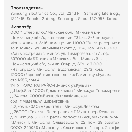
Производитель
Samsung Electronics Co., Ltd, 22nd Fl., Samsung Life Bldg.,
1321-15, Seocho 2-dong, Secho-gu, Seoul 137-955, Korea
Импортёр
ООО "Тотлер плюс"Минская обл., Минский р-н,
Щомыслицкий с/с, направление ТЭЦ-4, 3-й переулок
Монтажников, 3-16 помещение 11ООО "Электросервис и
Ко"г. Минск, ул. Чернышевского д. 10А, ком. 412А3ООО
«Адимакстрейд»г. Минск, ул. Тимирязева, 65 А, оф.
307ООО «МБТехника»Минская обл., Минский р-н,
Щомыслицкий с/с, р-н аг. Озерцо, 60», к.3.ООО
«Наноград»г. Минск, ул. Будславская, 23/3, ком.
12ООО»Европейские технологии»Г.Минск,ул.Кульман
стр.№5Б,пом.4-
1ЧТУП»ЭКСТРАПРАЙС»Г.Минск,ул.Кульман
д.11,оф.8,эт.5ООО»Домотехника»Г.Минск,ул.Пономаренко
д.34,ком.10ООО»БизнесАкила»Минская
обл.,г.Мядель,ул.Шаранговича
д.2,комн.2ЗАО»Айронтел»Г.Минск,ул.Левкова
д.26ООО»Пиксель Электроникс»Г.Минск,пер.Козлова
д.7Б,4эт.,оф.3ООО "Третий полюс" Минск,Минский,р-он,
г.Минск, г. Минск, ул. Ольшевского, 22, пом. 28Гравитех
СООО, 220086 г.Минск, ул. Славинского, 1, корп. 2а, офис