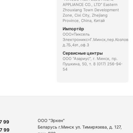
APPLIANCE CO., LTD" Eastern
Zhouxiang Town Development
Zone, Cixi City, Zhejiang
Province, China, Китай
Импортёр
ООО»Пиксель
Электроникс»Г.Минск,пер.Козлова
д.7Б,4эт.,оф.3
Сервисные центры
ООО "Азариус", г. Минск, пр.
Пушкина, 50, т. 8 (017) 256-94-
54
ООО "Эркен"
7 99
Беларусь г.Минск ул. Тимирязева, д. 127,
7 99