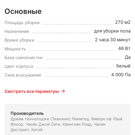
Основные
270 м2
Площадь уборки
для уборки пола
Назначение
2 часа 30 минут
Время уборки
46 Вт
Мощность
Да
База самоочистки
белый
Цвет корпуса
4 000 Па
Сила всасывания
Смотреть все параметры
Производитель
Дриам технолоджи (Тианжин) Лимитед. Виворк оф 10ый
Флоор, Чаоян Джой Сити, Квингнян Роад, Чаоян
Дистрикт, Китай.