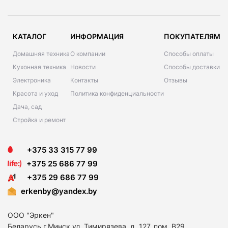
КАТАЛОГ
ИНФОРМАЦИЯ
ПОКУПАТЕЛЯМ
Домашняя техника
О компании
Способы оплаты
Кухонная техника
Новости
Способы доставки
Электроника
Контакты
Отзывы
Красота и уход
Политика конфиденциальности
Дача, сад
Стройка и ремонт
+375 33 315 77 99
+375 25 686 77 99
+375 29 686 77 99
erkenby@yandex.by
ООО "Эркен"
Беларусь г.Минск ул. Тимирязева, д. 127, пом. В29