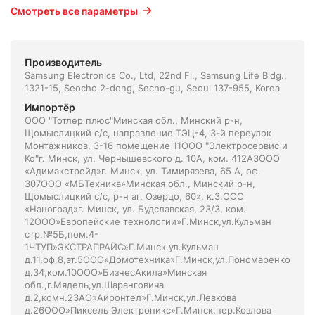
Смотреть все параметры
Производитель
Samsung Electronics Co., Ltd, 22nd Fl., Samsung Life Bldg.,
1321-15, Seocho 2-dong, Secho-gu, Seoul 137-955, Korea
Импортёр
ООО "Тотлер плюс"Минская обл., Минский р-н,
Щомыслицкий с/с, направление ТЭЦ-4, 3-й переулок
Монтажников, 3-16 помещение 11ООО "Электросервис и
Ко"г. Минск, ул. Чернышевского д. 10А, ком. 412А3ООО
«Адимакстрейд»г. Минск, ул. Тимирязева, 65 А, оф.
307ООО «МБТехника»Минская обл., Минский р-н,
Щомыслицкий с/с, р-н аг. Озерцо, 60», к.3.ООО
«Наноград»г. Минск, ул. Будславская, 23/3, ком.
12ООО»Европейские технологии»Г.Минск,ул.Кульман
стр.№5Б,пом.4-
1ЧТУП»ЭКСТРАПРАЙС»Г.Минск,ул.Кульман
д.11,оф.8,эт.5ООО»Домотехника»Г.Минск,ул.Пономаренко
д.34,ком.10ООО»БизнесАкила»Минская
обл.,г.Мядель,ул.Шаранговича
д.2,комн.2ЗАО»Айронтел»Г.Минск,ул.Левкова
д.26ООО»Пиксель Электроникс»Г.Минск,пер.Козлова